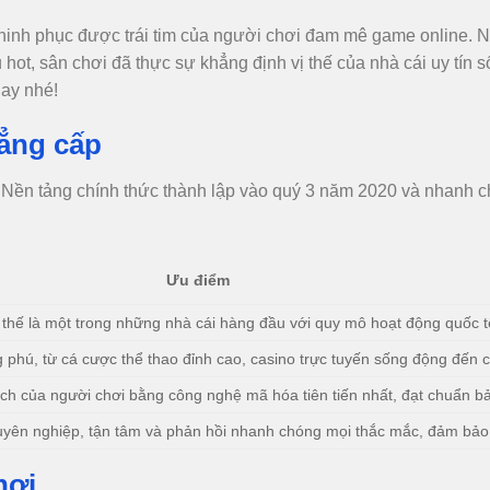
hinh phục được trái tim của người chơi đam mê game online. Nh
t, sân chơi đã thực sự khẳng định vị thế của nhà cái uy tín số
ay nhé!
đẳng cấp
up. Nền tảng chính thức thành lập vào quý 3 năm 2020 và nhanh
Ưu điểm
 thế là một trong những nhà cái hàng đầu với quy mô hoạt động quốc tế
 phú, từ cá cược thể thao đỉnh cao, casino trực tuyến sống động đến 
dịch của người chơi bằng công nghệ mã hóa tiên tiến nhất, đạt chuẩn b
uyên nghiệp, tận tâm và phản hồi nhanh chóng mọi thắc mắc, đảm bảo 
hơi