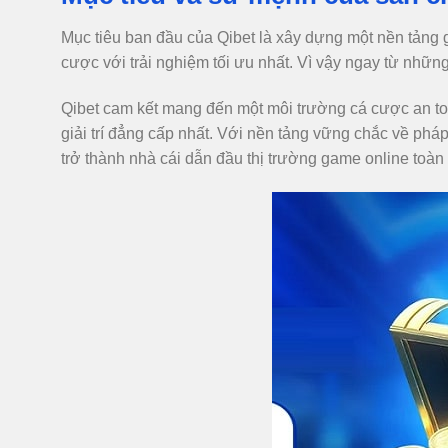
Mục tiêu ban đầu của Qibet là xây dựng một nền tảng g
cược với trải nghiệm tối ưu nhất. Vì vậy ngay từ nhữn
Qibet cam kết mang đến một môi trường cá cược an to
giải trí đẳng cấp nhất. Với nền tảng vững chắc về ph
trở thành nhà cái dẫn đầu thị trường game online toàn