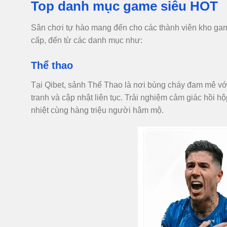
Top danh mục game siêu HOT
Sân chơi tự hào mang đến cho các thành viên kho ga
cấp, đến từ các danh mục như:
Thể thao
Tại Qibet, sảnh Thể Thao là nơi bùng cháy đam mê với
tranh và cập nhật liên tục. Trải nghiệm cảm giác hồi 
nhiệt cùng hàng triệu người hâm mộ.