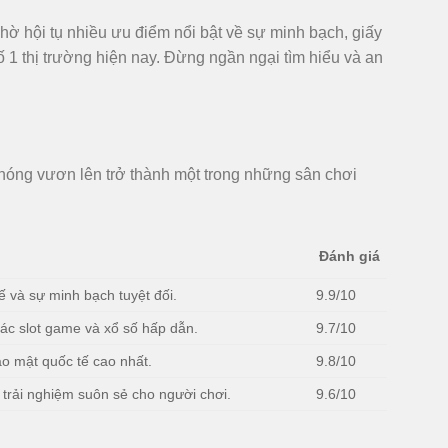
ờ hội tụ nhiều ưu điểm nổi bật về sự minh bạch, giấy
 1 thị trường hiện nay. Đừng ngần ngại tìm hiểu và an
 chóng vươn lên trở thành một trong những sân chơi
Đánh giá
 và sự minh bạch tuyệt đối.
9.9/10
các slot game và xổ số hấp dẫn.
9.7/10
ảo mật quốc tế cao nhất.
9.8/10
trải nghiệm suôn sẻ cho người chơi.
9.6/10