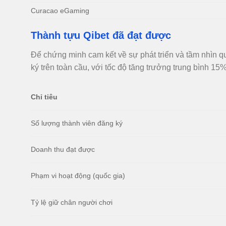
Curacao eGaming
Thành tựu Qibet đã đạt được
Để chứng minh cam kết về sự phát triển và tầm nhìn q
ký trên toàn cầu, với tốc độ tăng trưởng trung bình 1
Chỉ tiêu
Số lượng thành viên đăng ký
Doanh thu đạt được
Phạm vi hoạt động (quốc gia)
Tỷ lệ giữ chân người chơi