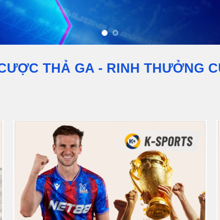
Á CƯỢC THẢ GA - RINH THƯỞNG 
CHƠI NGAY