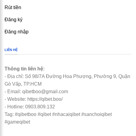
Rút tiền
Đăng ký
Đăng nhập
LIÊN HỆ
Thông tin liên hệ:
- Địa chỉ: Số 98/7A Đường Hoa Phượng, Phường 9, Quận
Gò Vấp, TP.HCM
- Email:
qibetboo@gmail.com
- Website: https://qibet.boo/
- Hotline: 0903.809.132
Tag: #qibetboo #qibet #nhacaiqibet #sanchoiqibet
#gameqibet