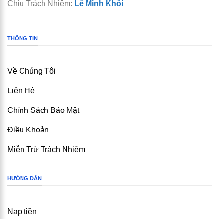
Chịu Trách Nhiệm:
Lê Minh Khôi
THÔNG TIN
Về Chúng Tôi
Liên Hệ
Chính Sách Bảo Mật
Điều Khoản
Miễn Trừ Trách Nhiệm
HƯỚNG DẪN
Nạp tiền