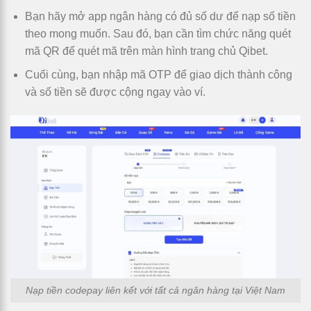
Bạn hãy mở app ngân hàng có đủ số dư để nạp số tiền
theo mong muốn. Sau đó, bạn cần tìm chức năng quét
mã QR để quét mã trên màn hình trang chủ Qibet.
Cuối cùng, bạn nhập mã OTP để giao dịch thành công
và số tiền sẽ được cộng ngay vào ví.
Nạp tiền codepay liên kết với tất cả ngân hàng tại Việt Nam