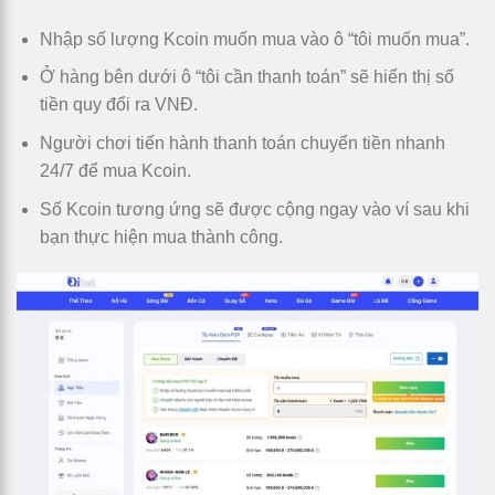
Nhập số lượng Kcoin muốn mua vào ô “tôi muốn mua”.
Ở hàng bên dưới ô “tôi cần thanh toán” sẽ hiển thị số
tiền quy đổi ra VNĐ.
Người chơi tiến hành thanh toán chuyển tiền nhanh
24/7 để mua Kcoin.
Số Kcoin tương ứng sẽ được cộng ngay vào ví sau khi
bạn thực hiện mua thành công.