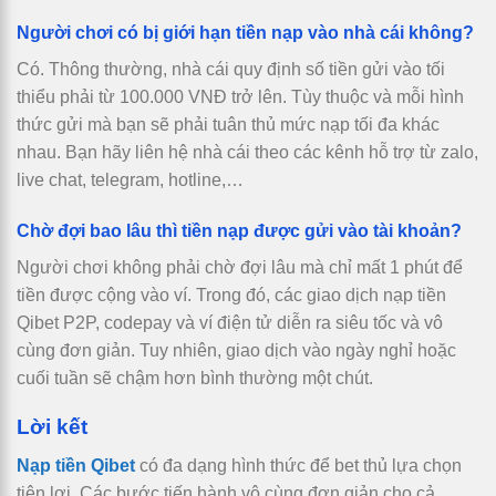
Người chơi có bị giới hạn tiền nạp vào nhà cái không?
Có. Thông thường, nhà cái quy định số tiền gửi vào tối
thiểu phải từ 100.000 VNĐ trở lên. Tùy thuộc và mỗi hình
thức gửi mà bạn sẽ phải tuân thủ mức nạp tối đa khác
nhau. Bạn hãy liên hệ nhà cái theo các kênh hỗ trợ từ zalo,
live chat, telegram, hotline,…
Chờ đợi bao lâu thì tiền nạp được gửi vào tài khoản?
Người chơi không phải chờ đợi lâu mà chỉ mất 1 phút để
tiền được cộng vào ví. Trong đó, các giao dịch nạp tiền
Qibet P2P, codepay và ví điện tử diễn ra siêu tốc và vô
cùng đơn giản. Tuy nhiên, giao dịch vào ngày nghỉ hoặc
cuối tuần sẽ chậm hơn bình thường một chút.
Lời kết
Nạp tiền Qibet
có đa dạng hình thức để bet thủ lựa chọn
tiện lợi. Các bước tiến hành vô cùng đơn giản cho cả