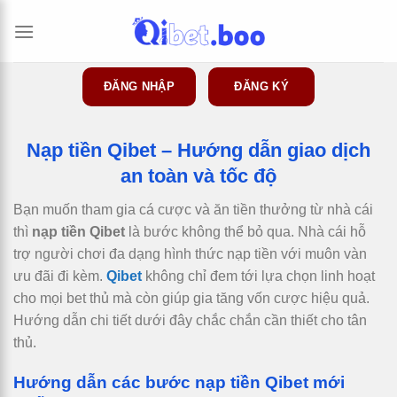
Bỏ
qua
nội
dung
ĐĂNG NHẬP
ĐĂNG KÝ
Nạp tiền Qibet – Hướng dẫn giao dịch
an toàn và tốc độ
Bạn muốn tham gia cá cược và ăn tiền thưởng từ nhà cái
thì
nạp tiền Qibet
là bước không thể bỏ qua. Nhà cái hỗ
trợ người chơi đa dạng hình thức nạp tiền với muôn vàn
ưu đãi đi kèm.
Qibet
không chỉ đem tới lựa chọn linh hoạt
cho mọi bet thủ mà còn giúp gia tăng vốn cược hiệu quả.
Hướng dẫn chi tiết dưới đây chắc chắn cần thiết cho tân
thủ.
Hướng dẫn các bước nạp tiền Qibet mới