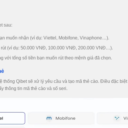
et sau:
n muốn nhận (ví dụ: Viettel, Mobifone, Vinaphone…).
 rút (ví dụ: 50.000 VNĐ, 100.000 VNĐ, 200.000 VNĐ…).
 với tổng số tiền bạn muốn rút theo mệnh giá đã chọn.
hẻ
ệ thống Qibet sẽ xử lý yêu cầu và tạo mã thẻ cào. Điều đặc biệ
ấy thông tin mã thẻ cào và số seri.