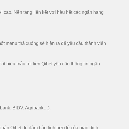
i cao. Nền tảng liên kết với hầu hết các ngân hàng
ột menu thả xuống sẽ hiện ra để yêu cầu thành viên
t biểu mẫu rút tiền Qibet yêu cầu thông tin ngân
bank, BIDV, Agribank…).
hoản Qibet để đảm bảo tính hợp lệ của giao dịch.