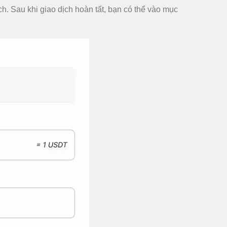
ch. Sau khi giao dịch hoàn tất, bạn có thể vào mục