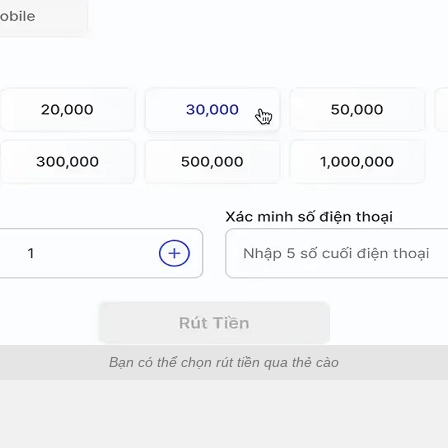
Bạn có thể chọn rút tiền qua thẻ cào