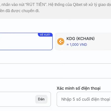
, nhấn vào nút “RÚT TIỀN”. Hệ thống của Qibet sẽ xử lý giao dị
tiền đã được chuyển đi.