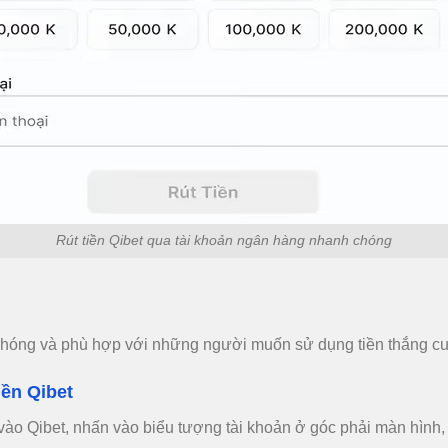
Rút tiền Qibet qua tài khoản ngân hàng nhanh chóng
chóng và phù hợp với những người muốn sử dụng tiền thắng cượ
iền Qibet
ào Qibet, nhấn vào biểu tượng tài khoản ở góc phải màn hình, 