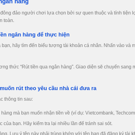
 ngân hàng
ông đảo người chơi lựa chọn bởi sự quen thuộc và tính tiện lợ
n toàn.
iền ngân hàng để thực hiện
 bạn, hãy tìm đến biểu tượng tài khoản cá nhân. Nhấn vào và m
ơng thức “Rút tiền qua ngân hàng”. Giao diện sẽ chuyển sang mộ
 muốn rút theo yêu cầu nhà cái đưa ra
c thông tin sau:
 hàng mà bạn muốn nhận tiền về (ví dụ: Vietcombank, Techcom
 của bạn. Hãy kiểm tra lại nhiều lần để tránh sai sót.
àng. Lưu ý tên này phải trùng khớp với tên bạn đã đăng ký tài k