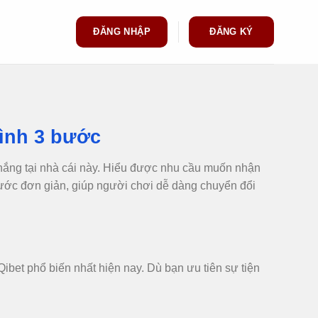
ĐĂNG NHẬP
ĐĂNG KÝ
rình 3 bước
 thắng tại nhà cái này. Hiểu được nhu cầu muốn nhận
3 bước đơn giản, giúp người chơi dễ dàng chuyển đổi
Qibet phổ biến nhất hiện nay. Dù bạn ưu tiên sự tiện