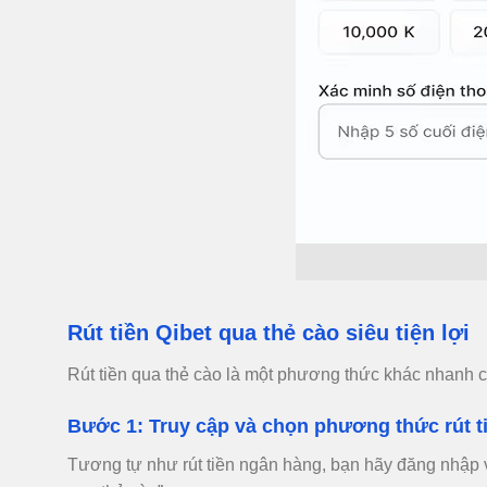
Rút tiền Qibet qua thẻ cào siêu tiện lợi
Rút tiền qua thẻ cào là một phương thức khác nhanh 
Bước 1: Truy cập và chọn phương thức rút t
Tương tự như rút tiền ngân hàng, bạn hãy đăng nhập v