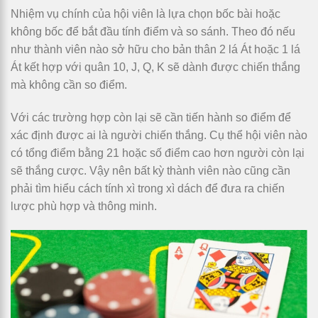
Nhiệm vụ chính của hội viên là lựa chọn bốc bài hoặc
không bốc để bắt đầu tính điểm và so sánh. Theo đó nếu
như thành viên nào sở hữu cho bản thân 2 lá Át hoặc 1 lá
Át kết hợp với quân 10, J, Q, K sẽ dành được chiến thắng
mà không cần so điểm.
Với các trường hợp còn lại sẽ cần tiến hành so điểm để
xác định được ai là người chiến thắng. Cụ thể hội viên nào
có tổng điểm bằng 21 hoặc số điểm cao hơn người còn lại
sẽ thắng cược. Vậy nên bất kỳ thành viên nào cũng cần
phải tìm hiểu
cách tính xì trong xì dách
để đưa ra chiến
lược phù hợp và thông minh.