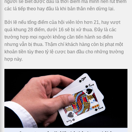
người sẽ biết được đâu là thời điểm mà mình nên rút thêm
các lá tiếp theo hay đâu là khi bản thân nên dừng lại.
Bởi lẽ nếu tổng điểm của hội viên lớn hơn 21, hay vượt
quá khung 28 điểm, dưới 16 sẽ bị xử thua. Đây là các
trường hợp mọi người không cần tiến hành so điểm
nhưng vẫn bị thua. Thậm chí khách hàng còn bị phạt một
khoản tiền tùy theo tỷ lệ cược ban đầu cho những trường
hợp này.