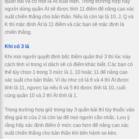
quân bài và có một lá Át xuất hiện. Trong trường hợp này
người dùng quân Át sẽ được tính 11 điểm để nâng cao xác
suất chiến thắng cho bản thân. Nếu lá còn lại là 10, J, Q và
K thì mặc định Át là 11 điểm và các bạn sẽ mặc định là
chiến thắng.
Khi có 3 lá
Khi mọi người quyết định bốc thêm quân thứ 3 thì lúc này
cách tính xì trong xì dách sẽ có điểm khác biệt. Các bạn có
thể tùy chọn 1 trong 3 mức là 1, 10 hoặc 11 để nâng cao
xác suất cho bản thân. Ví dụ như có lá 6 và 4 thì Át được
tính là 11, ngược lại nếu 6 và 5 thì được tính là 10, cuối
cùng quân 10 và 2 thì Át tính là 1.
Trong trường hợp giữ trong tay 3 quân bài thì tùy thuộc vào
tổng giá trị của 2 lá còn lại để mọi người cân nhắc. Lưu ý
rằng hãy xác định điểm ở mức cao hơn để nâng cao xác
suất chiến thắng cho bản thân khi tiến hành so kèo.