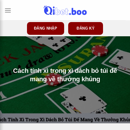
Bỏ
qua
nội
dung
ĐĂNG NHẬP
ĐĂNG KÝ
Cách tính xì trong xì dách bỏ túi để
mang về thưởng khủng