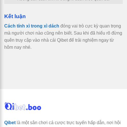
Kết luận
Cách tính xì trong xì dách
đóng vai trò cực kỳ quan trọng
mà người chơi nào cũng nên biết. Sau khi đã hiểu rõ đừng
quên truy cập vào nhà cái Qibet để trải nghiệm ngay từ
hôm nay nhé.
Qibet
là một sân chơi cá cược trực tuyến hấp dẫn, nơi hội