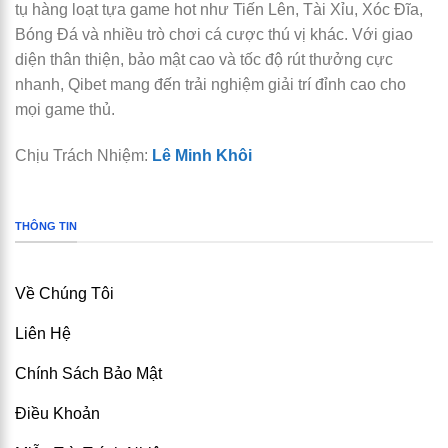
tụ hàng loạt tựa game hot như Tiến Lên, Tài Xỉu, Xóc Đĩa,
Bóng Đá và nhiều trò chơi cá cược thú vị khác. Với giao
diện thân thiện, bảo mật cao và tốc độ rút thưởng cực
nhanh, Qibet mang đến trải nghiệm giải trí đỉnh cao cho
mọi game thủ.
Chịu Trách Nhiệm:
Lê Minh Khôi
THÔNG TIN
Về Chúng Tôi
Liên Hệ
Chính Sách Bảo Mật
Điều Khoản