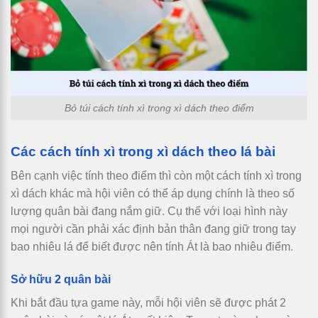
Bỏ túi cách tính xì trong xì dách theo điểm
Các cách tính xì trong xì dách theo lá bài
Bên cạnh việc tính theo điểm thì còn một cách tính xì trong
xì dách khác mà hội viên có thể áp dụng chính là theo số
lượng quân bài đang nắm giữ. Cụ thể với loại hình này
mọi người cần phải xác định bản thân đang giữ trong tay
bao nhiêu lá để biết được nên tính Át là bao nhiêu điểm.
Sở hữu 2 quân bài
Khi bắt đầu tựa game này, mỗi hội viên sẽ được phát 2