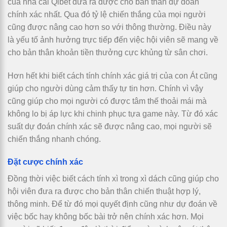
của nhà cái Qibet đưa ra được cho bản thân dự đoán
chính xác nhất. Qua đó tỷ lệ chiến thắng của mọi người
cũng được nâng cao hơn so với thông thường. Điều này
là yếu tố ảnh hưởng trực tiếp đến việc hội viên sẽ mang về
cho bản thân khoản tiền thưởng cực khủng từ sân chơi.
Hơn hết khi biết cách tính chính xác giá trị của con Át cũng
giúp cho người dùng cảm thấy tự tin hơn. Chính vì vậy
cũng giúp cho mọi người có được tâm thế thoải mái mà
không lo bị áp lực khi chinh phục tựa game này. Từ đó xác
suất dự đoán chính xác sẽ được nâng cao, mọi người sẽ
chiến thắng nhanh chóng.
Đặt cược chính xác
Đồng thời việc biết
cách tính xì trong xì dách
cũng giúp cho
hội viên đưa ra được cho bản thân chiến thuật hợp lý,
thông minh. Để từ đó mọi quyết định cũng như dự đoán về
việc bốc hay không bốc bài trở nên chính xác hơn. Mọi