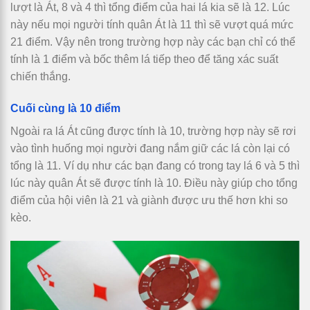
lượt là Át, 8 và 4 thì tổng điểm của hai lá kia sẽ là 12. Lúc
này nếu mọi người tính quân Át là 11 thì sẽ vượt quá mức
21 điểm. Vậy nên trong trường hợp này các bạn chỉ có thể
tính là 1 điểm và bốc thêm lá tiếp theo để tăng xác suất
chiến thắng.
Cuối cùng là 10 điểm
Ngoài ra lá Át cũng được tính là 10, trường hợp này sẽ rơi
vào tình huống mọi người đang nắm giữ các lá còn lại có
tổng là 11. Ví dụ như các bạn đang có trong tay lá 6 và 5 thì
lúc này quân Át sẽ được tính là 10. Điều này giúp cho tổng
điểm của hội viên là 21 và giành được ưu thế hơn khi so
kèo.