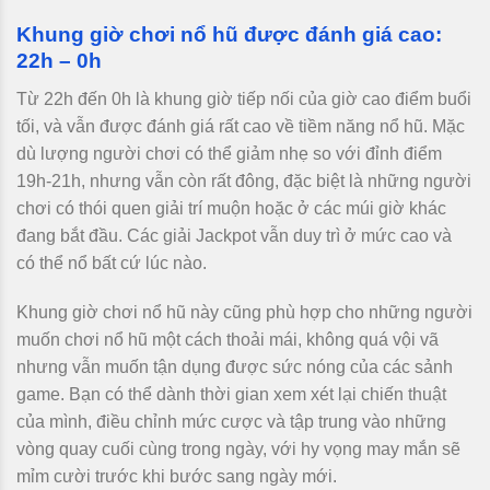
Khung giờ chơi nổ hũ được đánh giá cao:
22h – 0h
Từ 22h đến 0h là khung giờ tiếp nối của giờ cao điểm buổi
tối, và vẫn được đánh giá rất cao về tiềm năng nổ hũ. Mặc
dù lượng người chơi có thể giảm nhẹ so với đỉnh điểm
19h-21h, nhưng vẫn còn rất đông, đặc biệt là những người
chơi có thói quen giải trí muộn hoặc ở các múi giờ khác
đang bắt đầu. Các giải Jackpot vẫn duy trì ở mức cao và
có thể nổ bất cứ lúc nào.
Khung giờ chơi nổ hũ này cũng phù hợp cho những người
muốn chơi nổ hũ một cách thoải mái, không quá vội vã
nhưng vẫn muốn tận dụng được sức nóng của các sảnh
game. Bạn có thể dành thời gian xem xét lại chiến thuật
của mình, điều chỉnh mức cược và tập trung vào những
vòng quay cuối cùng trong ngày, với hy vọng may mắn sẽ
mỉm cười trước khi bước sang ngày mới.