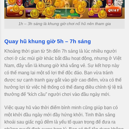
1h – 3h sáng là khung giờ chơi nổ hũ nên tham gia
Quay hũ khung giờ 5h – 7h sáng
Khoảng thời gian từ 5h đến 7h sáng là lúc nhiều người
chơi ở các múi giờ khác bắt đầu hoạt động, nhưng ở Việt
Nam, đây vẫn là khung giờ khá vắng vẻ. Sự kết hợp này
có thể mang lại một số lợi thế độc đáo. Bạn vừa tránh
được sự cạnh tranh gay gắt vào giờ cao điểm, vừa có thể
hưởng lợi từ việc hệ thống có thể đang điều chỉnh tỷ lệ trả
thưởng để “kích cầu” người chơi vào đầu ngày mới.
Việc quay hũ vào thời điểm bình minh cũng giúp bạn có
một khởi đầu ngày mới đầy hứng khởi. Tinh thần sảng
khoái sau giấc ngủ đêm là yếu tố quan trọng để đưa ra