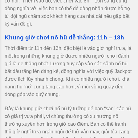
cơ hội. Thêm vào đó, việc chơi vào 8h – 10h sáng cũng
đồng nghĩa với việc bạn có thể dễ dàng nhận được hỗ trợ
từ đội ngũ chăm sóc khách hàng của nhà cái nếu gặp bất
kỳ vấn đề gì.
Khung giờ chơi nổ hũ dễ thắng: 11h – 13h
Thời điểm từ 11h đến 13h, đặc biệt là vào giờ nghỉ trưa, là
một trong những khung giờ được nhiều người chơi đánh
giá là dễ thắng nhất. Lượng truy cập vào các sảnh nổ hũ
bắt đầu tăng lên đáng kể, đồng nghĩa với việc quỹ Jackpot
được tích lũy nhanh chóng. Khi có nhiều người chơi, khả
năng hũ “nổ” cũng tăng cao hơn, vì mỗi vòng quay đều
đóng góp vào quỹ chung.
Đây là khung giờ chơi nổ hũ lý tưởng để bạn “săn” các hũ
có giá trị vừa phải, vì chúng thường có xu hướng nổ
thường xuyên hơn trong giờ cao điểm. Bạn có thể tranh
thủ giờ nghỉ trưa ngắn ngủi để thử vận may, giải tỏa căng