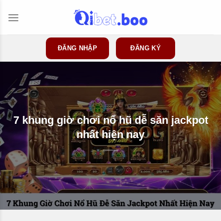
Bỏ
qua
nội
dung
ĐĂNG NHẬP
ĐĂNG KÝ
7 khung giờ chơi nổ hũ dễ săn jackpot
nhất hiện nay