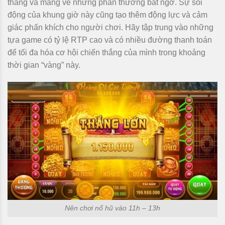
thẳng và mang về những phần thưởng bất ngờ. Sự sôi
động của khung giờ này cũng tạo thêm động lực và cảm
giác phấn khích cho người chơi. Hãy tập trung vào những
tựa game có tỷ lệ RTP cao và có nhiều đường thanh toán
để tối đa hóa cơ hội chiến thắng của mình trong khoảng
thời gian “vàng” này.
Nên chơi nổ hũ vào 11h – 13h